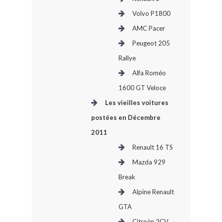
Volvo P1800
AMC Pacer
Peugeot 205
Rallye
Alfa Roméo
1600 GT Veloce
Les vieilles voitures
postées en Décembre
2011
Renault 16 TS
Mazda 929
Break
Alpine Renault
GTA
Citroën 2CV