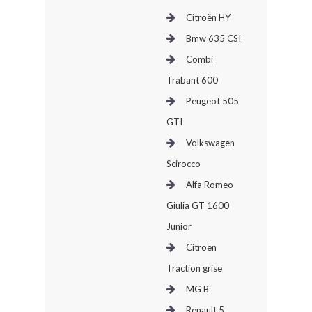
Citroën HY
Bmw 635 CSI
Combi
Trabant 600
Peugeot 505
GTI
Volkswagen
Scirocco
Alfa Romeo
Giulia GT 1600
Junior
Citroën
Traction grise
MG B
Renault 5