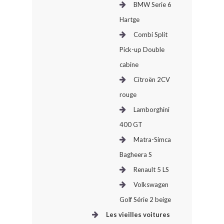
BMW Serie 6
Hartge
Combi Split
Pick-up Double
cabine
Citroën 2CV
rouge
Lamborghini
400 GT
Matra-Simca
Bagheera S
Renault 5 LS
Volkswagen
Golf Série 2 beige
Les vieilles voitures