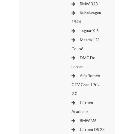
BMW 323 i
Kubelwagen
1944
Jaguar XJS
Mazda 121
Coupé
DMC De
Lorean
Alfa Roméo
GTV Grand Prix
2.0
Citroën
Acadiane
BMW M6
Citroën DS 23