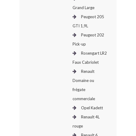
Grand Large
Peugeot 205
GTI 1,9L
Peugeot 202
Pick-up
Rosengart LR2
Faux Cabriolet
Renault
Domaine ou
frégate
commerciale
Opel Kadett
Renault 4L
rouge
Renault 6