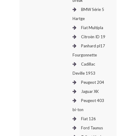
break
BMW Série 5
Hartge
Fiat Multipla
Citroën ID 19
Panhard pl17
Fourgonnette
Cadillac
Deville 1953
Peugeot 204
Jaguar XK
Peugeot 403
bi-ton
Fiat 126
Ford Taunus