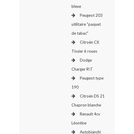
bleue
Peugeot 203
utilitaire "paquet
de tabac"
Citroën CX
Tissier 6 roues
Dodge
Charger R\T
Peugeot type
190
Citroën DS 21
Chapron blanche
Renault 4cv
Léontine
Autobianchi