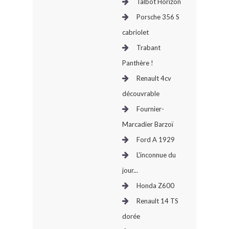
Talbot Horizon
Porsche 356 S
cabriolet
Trabant
Panthère !
Renault 4cv
découvrable
Fournier-
Marcadier Barzoï
Ford A 1929
L'inconnue du
jour...
Honda Z600
Renault 14 TS
dorée