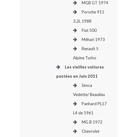
MGB GT 1974
Porsche 911
3,2L 1988
Fiat 500
Méhari 1973
Renault 5
Alpine Turbo
Les vieilles voitures
postées en Juin 2011
Simca
Vedette/ Beaulieu
Panhard PL17
L4 de 1961
MG B 1972
Chevrolet