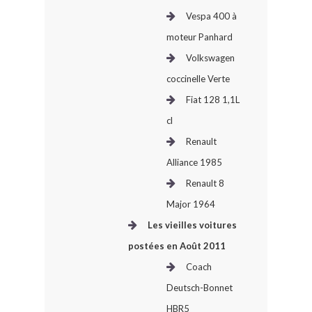
Vespa 400 à
moteur Panhard
Volkswagen
coccinelle Verte
Fiat 128 1,1L
cl
Renault
Alliance 1985
Renault 8
Major 1964
Les vieilles voitures
postées en Août 2011
Coach
Deutsch-Bonnet
HBR5