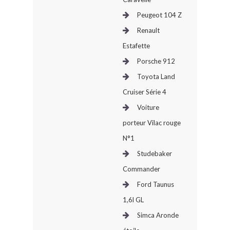
Peugeot 104 Z
Renault
Estafette
Porsche 912
Toyota Land
Cruiser Série 4
Voiture
porteur Vilac rouge
N°1
Studebaker
Commander
Ford Taunus
1,6l GL
Simca Aronde