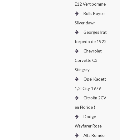
E12 Vert pomme
Rolls Royce
Silver dawn
Georges Irat
torpedo de 1922
Chevrolet
Corvette C3
Stingray
Opel Kadett
1,2l City 1979
Citroën 2CV
en Floride !
Dodge
Wayfarer Rose
Alfa Roméo