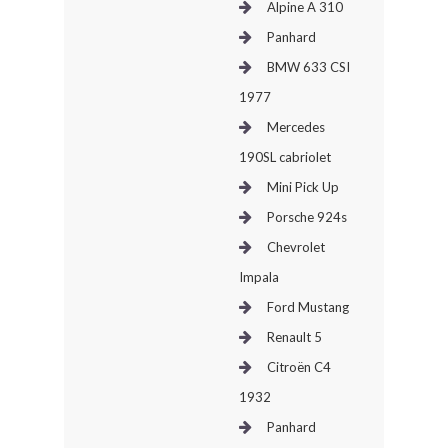
Alpine A 310
BONJOURLAVIEILLE ?
Panhard
BMW 633 CSI
MODÈLES ET MARQUES
1977
Mercedes
COMMENT FONCTIONNE BLV ?
190SL cabriolet
Mini Pick Up
Porsche 924s
Chevrolet
Impala
Ford Mustang
Renault 5
Citroën C4
1932
Panhard