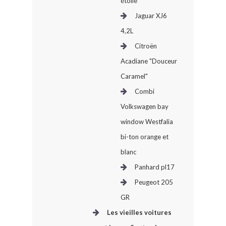
étoile
Jaguar XJ6
4,2L
Citroën
Acadiane "Douceur
Caramel"
Combi
Volkswagen bay
window Westfalia
bi-ton orange et
blanc
Panhard pl17
Peugeot 205
GR
Les vieilles voitures