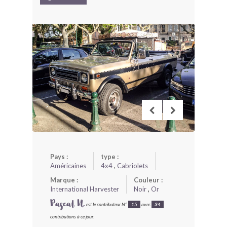
BONJOURLAVIEILLE ?
MODÈLES ET MARQUES
COMMENT FONCTIONNE BLV ?
Pays :
type :
Américaines
4x4
,
Cabriolets
Marque :
Couleur :
International Harvester
Noir
,
Or
Pascal N.
est le contributeur N°
15
avec
34
contributions à ce jour.