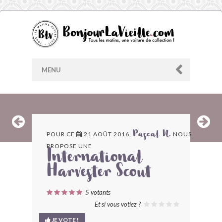
MENU
AU HASARD
POUR CE
21 AOÛT 2016,
NOUS
Pascal N.
PROPOSE UNE
ARCHIVES
International
Harvester Scout
LES CONTRIBUTEURS
5
votants
LE BLOG
Et si vous votiez ?
JE VOTE !