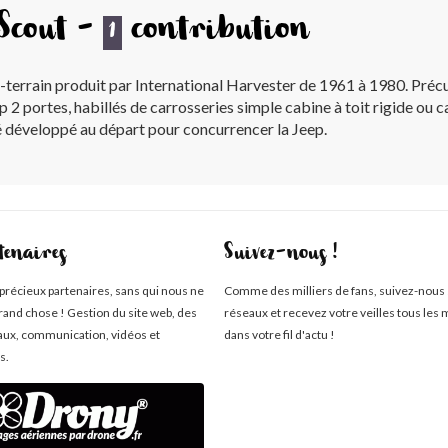
 Scout -
contribution
1
t-terrain produit par International Harvester de 1961 à 1980. Préc
up 2 portes, habillés de carrosseries simple cabine à toit rigide ou 
té développé au départ pour concurrencer la Jeep.
tenaires
Suivez-nous !
 précieux partenaires, sans qui nous ne
Comme des milliers de fans, suivez-nous 
rand chose ! Gestion du site web, des
réseaux et recevez votre veilles tous les 
aux, communication, vidéos et
dans votre fil d'actu !
s.