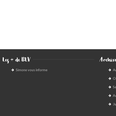
Les + de BLV
Archive
Simone vous informe
A
O
S
A
Ju