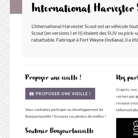
International Harvester
L’International Harvester Scout est un véhicule tou
Scout (en versions I et II) étaient des SUV ou pick-
rabattable. Fabriqué à Fort Wayne (Indiana), il a é
Proposer une vieille !
Nos par
Ci après, nos
PROPOSER UNE VIEILLE !
serions pas g
réseaux soci
Vous souhaitez participer au développement de
tellement plu
Bonjourlavieille ? Envoyez vos photos de vieilles !
Soutenir Bonjourlavieille