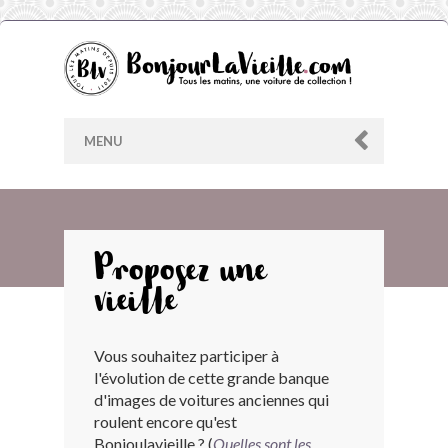
MENU
AU HASARD
Proposez une
vieille
ARCHIVES
Vous souhaitez participer à
LES CONTRIBUTEURS
l'évolution de cette grande banque
d'images de voitures anciennes qui
LE BLOG
roulent encore qu'est
Bonjoulavieille ? (
Quelles sont les