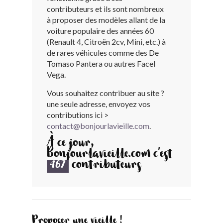
contributeurs et ils sont nombreux
BONJOURLAVIEILLE ?
à proposer des modèles allant de la
voiture populaire des années 60
MODÈLES ET MARQUES
(Renault 4, Citroën 2cv, Mini, etc.) à
de rares véhicules comme des De
Tomaso Pantera ou autres Facel
COMMENT FONCTIONNE BLV ?
Vega.
Vous souhaitez contribuer au site ?
une seule adresse, envoyez vos
contributions ici >
contact@bonjourlavieille.com
.
À ce jour,
Bonjourlavieille.com c'est
contributeurs
467
Proposer une vieille !