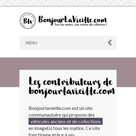
MENU
AU HASARD
Les contributeurs de
bonjourlavieille.com
ARCHIVES
Bonjourlavieille.com est un site
LES CONTRIBUTEURS
communautaire qui propose des
véhicules anciens et de collections
LE BLOG
en image(s) tous les matins. Ce site
fonctionne grâce à ses