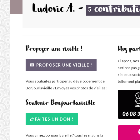
Ludovic A.
-
contributi
5
Proposer une vieille !
Nos par
Ci après, nos
PROPOSER UNE VIEILLE !
serions pas g
réseaux soci
Vous souhaitez participer au développement de
tellement plu
Bonjourlavieille ? Envoyez vos photos de vieilles !
Soutenir Bonjourlavieille
FAITES UN DON !
Vous aimez bonjourlavieille ? tous les matins la