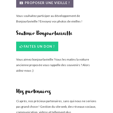
PROPOSER UNE VIEILLE !
BONJOURLAVIEILLE ?
Vous souhaitez participer au développement de
MODÈLES ET MARQUES
Bonjourlavieille ? Envoyez vos photos de vieilles !
COMMENT FONCTIONNE BLV ?
Soutenir Bonjourlavieille
FAITES UN DON !
Vous aimez bonjourlavieille ? tous les matins la voiture
ancienne proposée vous rappelle des souvenirs ? Alors
aidez-nous ;)
Nos partenaires
Ci après, nos précieux partenaires, sans qui nous ne serions
pas grand chose ! Gestion du site web, des réseaux sociaux,
communication, vidéos et tellement plus.