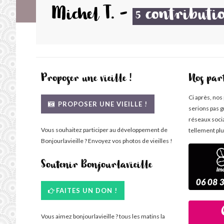
Michel T.
-
contributi
5
Proposer une vieille !
Nos par
Ci après, nos
PROPOSER UNE VIEILLE !
serions pas g
réseaux soci
Vous souhaitez participer au développement de
tellement plu
Bonjourlavieille ? Envoyez vos photos de vieilles !
Soutenir Bonjourlavieille
FAITES UN DON !
Vous aimez bonjourlavieille ? tous les matins la