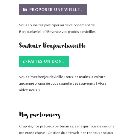
BONJOURLAVIEILLE ?
PROPOSER UNE VIEILLE !
MODÈLES ET MARQUES
Vous souhaitez participer au développement de
Bonjourlavieille ? Envoyez vos photos de vieilles !
COMMENT FONCTIONNE BLV ?
Soutenir Bonjourlavieille
FAITES UN DON !
Vous aimez bonjourlavieille ? tous les matins la voiture
ancienne proposée vous rappelle des souvenirs ? Alors
aidez-nous ;)
Nos partenaires
Ci après, nos précieux partenaires, sans qui nous ne serions
pas grand chose ! Gestion du site web, des réseaux sociaux,