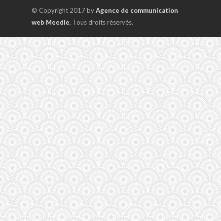
© Copyright 2017 by
Agence de communication
web Meedle
. Tous droits réservés.