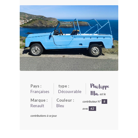
BONJOURLAVIEILLE ?
MODÈLES ET MARQUES
COMMENT FONCTIONNE BLV ?
Pays :
type :
Philippe
Françaises
Découvrable
Ma.
est le
Marque :
Couleur :
contributeur N°
8
Renault
Bleu
avec
62
contributions à ce jour.