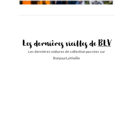
Les dernières vieilles de
BLV
Les dernières voitures de collection passées sur
BonjourLaVieille