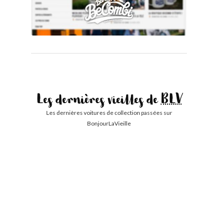
Les dernières vieilles de
BLV
Les dernières voitures de collection passées sur
BonjourLaVieille