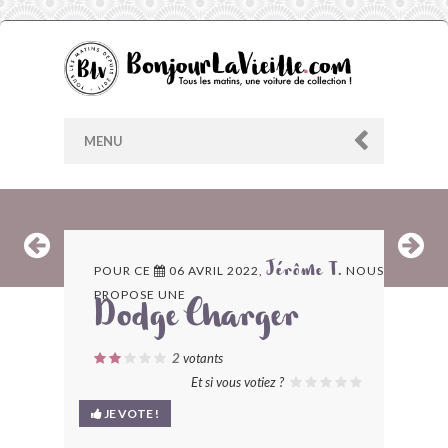
MENU
AU HASARD
POUR CE
06 AVRIL 2022,
NOUS
Jérôme T.
PROPOSE UNE
ARCHIVES
Dodge Charger
LES CONTRIBUTEURS
2
votants
Et si vous votiez ?
LE BLOG
JE VOTE !