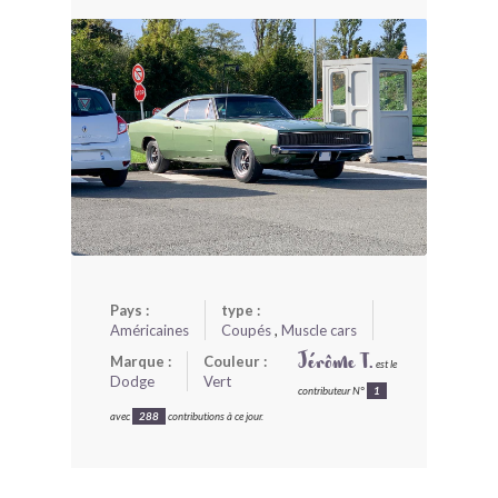
BONJOURLAVIEILLE ?
MODÈLES ET MARQUES
COMMENT FONCTIONNE BLV ?
Pays :
type :
Américaines
Coupés
,
Muscle cars
Marque :
Couleur :
Jérôme T.
est le
Dodge
Vert
contributeur N°
1
avec
288
contributions à ce jour.