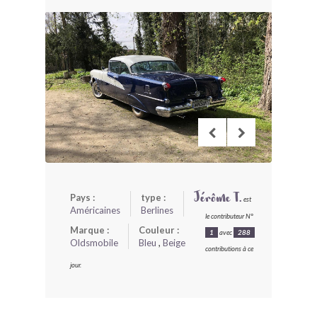
BONJOURLAVIEILLE ?
MODÈLES ET MARQUES
COMMENT FONCTIONNE BLV ?
Pays :
type :
Jérôme T.
est
Américaines
Berlines
le contributeur N°
Marque :
Couleur :
1
avec
288
Oldsmobile
Bleu
,
Beige
contributions à ce
jour.