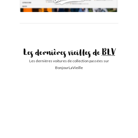
Les dernières vieilles de
BLV
Les dernières voitures de collection passées sur
BonjourLaVieille