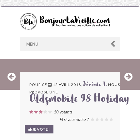
MENU
AU HASARD
POUR CE
12 AVRIL 2018,
NOUS
Jérôme T.
PROPOSE UNE
ARCHIVES
Oldsmobile 98 Holiday
LES CONTRIBUTEURS
10
votants
Et si vous votiez ?
LE BLOG
JE VOTE !