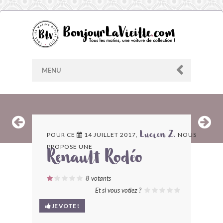
MENU
AU HASARD
POUR CE
14 JUILLET 2017,
NOUS
Lucien Z.
PROPOSE UNE
ARCHIVES
Renault Rodéo
LES CONTRIBUTEURS
8
votants
Et si vous votiez ?
LE BLOG
JE VOTE !