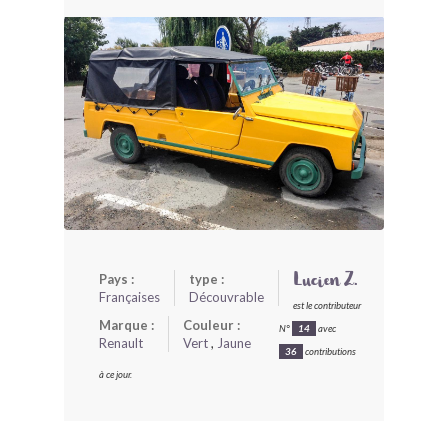
BONJOURLAVIEILLE ?
MODÈLES ET MARQUES
COMMENT FONCTIONNE BLV ?
Pays :
type :
Lucien Z.
Françaises
Découvrable
est le contributeur
Marque :
Couleur :
N°
14
avec
Renault
Vert
,
Jaune
36
contributions
à ce jour.