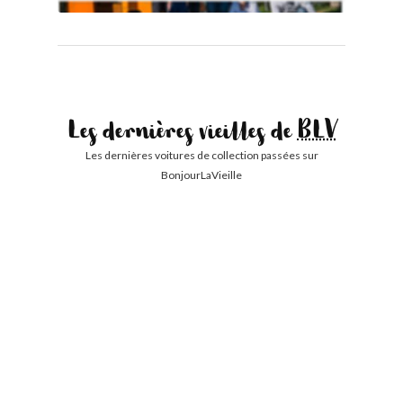
Les dernières vieilles de
BLV
Les dernières voitures de collection passées sur
BonjourLaVieille