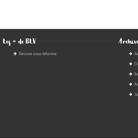
Les + de BLV
Archive
Simone vous informe
A
O
S
A
Ju