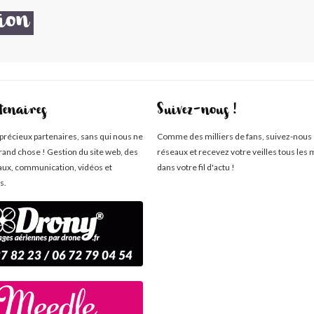
ion
tenaires
Suivez-nous !
 précieux partenaires, sans qui nous ne
Comme des milliers de fans, suivez-nous 
rand chose ! Gestion du site web, des
réseaux et recevez votre veilles tous les 
aux, communication, vidéos et
dans votre fil d'actu !
s.