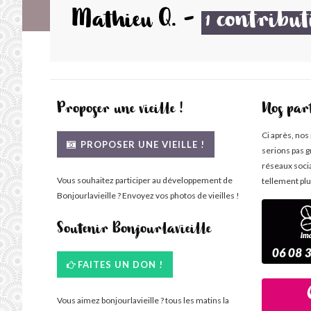
Mathieu Q.
-
contribut
1
Proposer une vieille !
Nos par
Ci après, nos
PROPOSER UNE VIEILLE !
serions pas g
réseaux soci
Vous souhaitez participer au développement de
tellement plu
Bonjourlavieille ? Envoyez vos photos de vieilles !
Soutenir Bonjourlavieille
FAITES UN DON !
Vous aimez bonjourlavieille ? tous les matins la