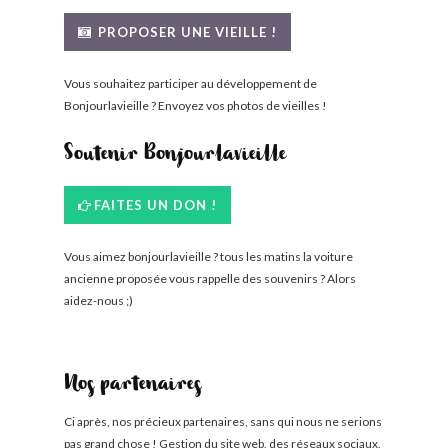
BONJOURLAVIEILLE ?
PROPOSER UNE VIEILLE !
MODÈLES ET MARQUES
Vous souhaitez participer au développement de
Bonjourlavieille ? Envoyez vos photos de vieilles !
COMMENT FONCTIONNE BLV ?
Soutenir Bonjourlavieille
FAITES UN DON !
Vous aimez bonjourlavieille ? tous les matins la voiture
ancienne proposée vous rappelle des souvenirs ? Alors
aidez-nous ;)
Nos partenaires
Ci après, nos précieux partenaires, sans qui nous ne serions
pas grand chose ! Gestion du site web, des réseaux sociaux,