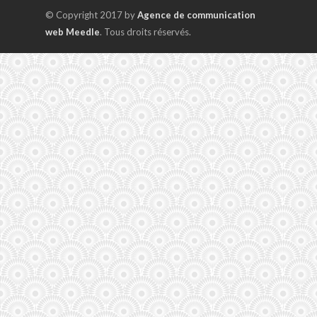
© Copyright 2017 by
Agence de communication
web Meedle
. Tous droits réservés.