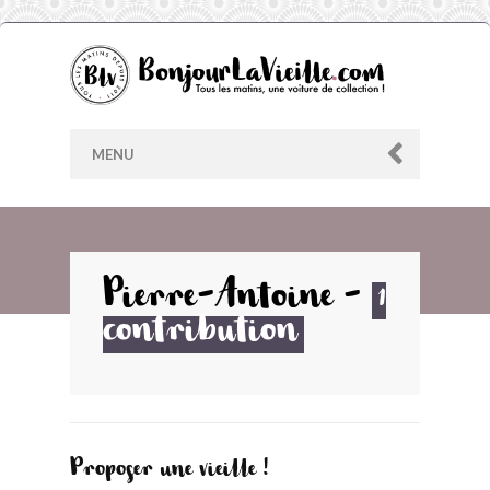
MENU
AU HASARD
Pierre-Antoine
-
1
contribution
ARCHIVES
LES CONTRIBUTEURS
LE BLOG
Proposer une vieille !