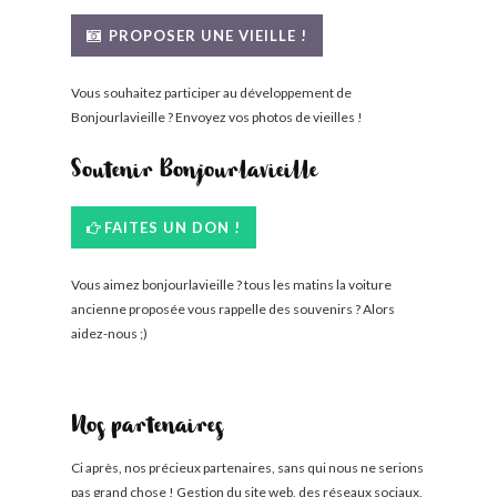
BONJOURLAVIEILLE ?
PROPOSER UNE VIEILLE !
MODÈLES ET MARQUES
Vous souhaitez participer au développement de
Bonjourlavieille ? Envoyez vos photos de vieilles !
COMMENT FONCTIONNE BLV ?
Soutenir Bonjourlavieille
FAITES UN DON !
Vous aimez bonjourlavieille ? tous les matins la voiture
ancienne proposée vous rappelle des souvenirs ? Alors
aidez-nous ;)
Nos partenaires
Ci après, nos précieux partenaires, sans qui nous ne serions
pas grand chose ! Gestion du site web, des réseaux sociaux,