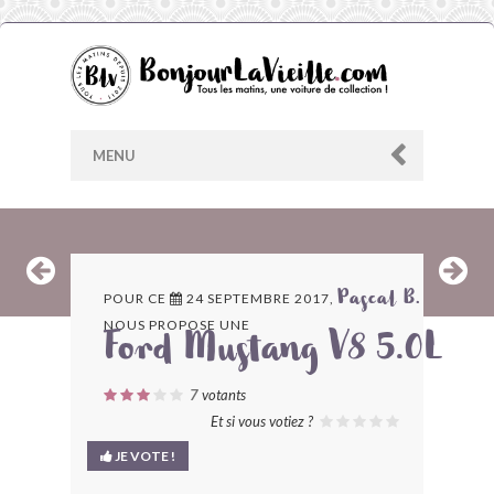
MENU
AU HASARD
POUR CE
24 SEPTEMBRE 2017,
Pascal B.
NOUS PROPOSE UNE
ARCHIVES
Ford Mustang V8 5.0L
LES CONTRIBUTEURS
7
votants
Et si vous votiez ?
LE BLOG
JE VOTE !