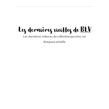
Les dernières vieilles de
BLV
Les dernières voitures de collection passées sur
BonjourLaVieille