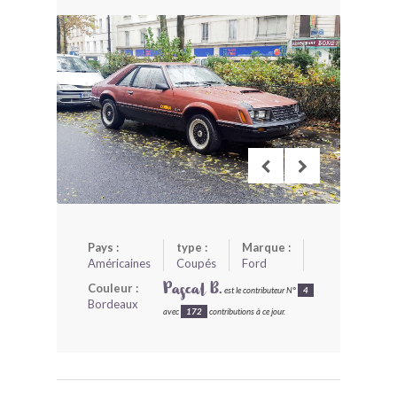
BONJOURLAVIEILLE ?
MODÈLES ET MARQUES
COMMENT FONCTIONNE BLV ?
Pays :
type :
Marque :
Américaines
Coupés
Ford
Couleur :
Pascal B.
est le contributeur N°
4
Bordeaux
avec
172
contributions à ce jour.