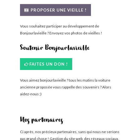
BONJOURLAVIEILLE ?
PROPOSER UNE VIEILLE !
MODÈLES ET MARQUES
Vous souhaitez participer au développement de
Bonjourlavieille ? Envoyez vos photos de vieilles !
COMMENT FONCTIONNE BLV ?
Soutenir Bonjourlavieille
FAITES UN DON !
Vous aimez bonjourlavieille ? tous les matins la voiture
ancienne proposée vous rappelle des souvenirs ? Alors
aidez-nous ;)
Nos partenaires
Ci après, nos précieux partenaires, sans qui nous ne serions
pas grand chose ! Gestion du site web, des réseaux sociaux,