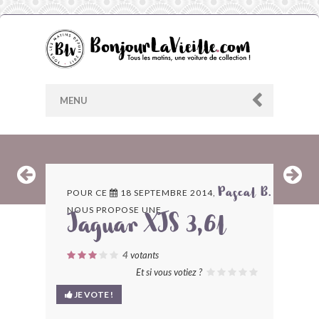
MENU
AU HASARD
POUR CE
18 SEPTEMBRE 2014,
Pascal B.
NOUS PROPOSE UNE
ARCHIVES
Jaguar XJS 3,6l
LES CONTRIBUTEURS
4
votants
Et si vous votiez ?
LE BLOG
JE VOTE !