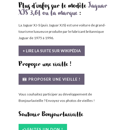
Plus d'infos sur le modèle
Jaguar
XJS 3,6l ou la marque
:
La Jaguar XJ-S (puis Jaguar XJS) est une voiture de grand-
tourisme luxueuse produite par le fabricant britannique
Jaguar de 1975 à 1996.
+ LIRE LA SUITE SUR WIKIPÉDIA
Proposer une vieille !
PROPOSER UNE VIEILLE !
Vous souhaitez participer au développement de
Bonjourlavieille ? Envoyez vos photos de vieilles !
Soutenir Bonjourlavieille
FAITES UN DON !