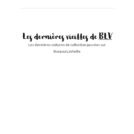
Les dernières vieilles de
BLV
Les dernières voitures de collection passées sur
BonjourLaVieille