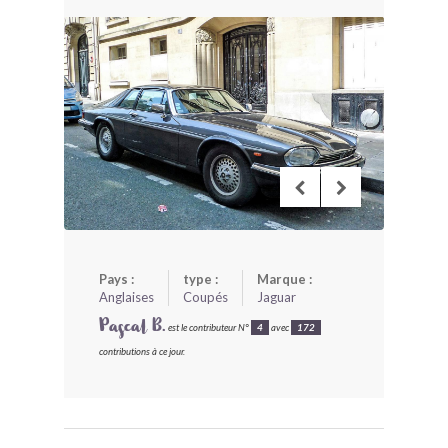
BONJOURLAVIEILLE ?
MODÈLES ET MARQUES
COMMENT FONCTIONNE BLV ?
Pays :
type :
Marque :
Anglaises
Coupés
Jaguar
Pascal B.
est le contributeur N°
4
avec
172
contributions à ce jour.