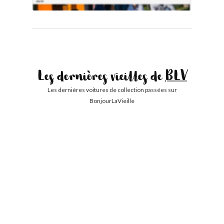
Les dernières vieilles de
BLV
Les dernières voitures de collection passées sur
BonjourLaVieille