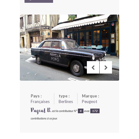
BONJOURLAVIEILLE ?
MODÈLES ET MARQUES
COMMENT FONCTIONNE BLV ?
Pays :
type :
Marque :
Françaises
Berlines
Peugeot
Pascal B.
est le contributeur N°
4
avec
172
contributions à ce jour.