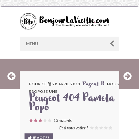
MENU
AU HASARD
POUR CE
28 AVRIL 2013,
NOUS
Pascal B.
PROPOSE UNE
ARCHIVES
Peugeot 404 Pamela
Popo
LES CONTRIBUTEURS
13
votants
LE BLOG
Et si vous votiez ?
JE VOTE !