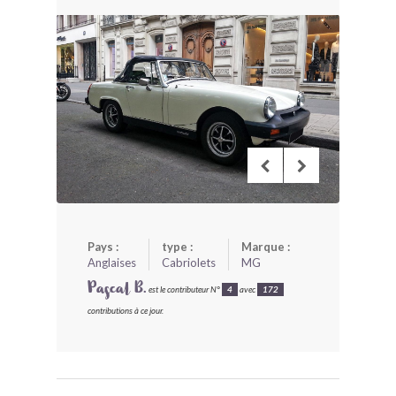
BONJOURLAVIEILLE ?
MODÈLES ET MARQUES
COMMENT FONCTIONNE BLV ?
Pays :
type :
Marque :
Anglaises
Cabriolets
MG
Pascal B.
est le contributeur N°
4
avec
172
contributions à ce jour.