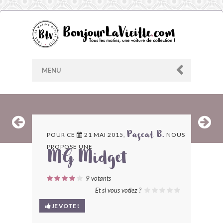
MENU
AU HASARD
POUR CE
21 MAI 2015,
NOUS
Pascal B.
PROPOSE UNE
ARCHIVES
MG Midget
LES CONTRIBUTEURS
9
votants
Et si vous votiez ?
LE BLOG
JE VOTE !