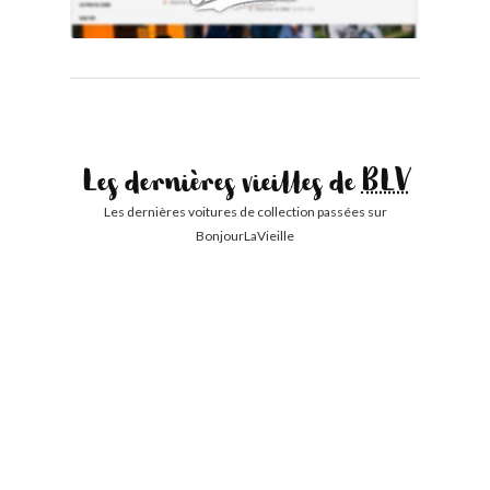
Les dernières vieilles de
BLV
Les dernières voitures de collection passées sur
BonjourLaVieille