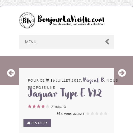
MENU
AU HASARD
POUR CE
16 JUILLET 2017,
NOUS
Pascal B.
PROPOSE UNE
ARCHIVES
Jaguar Type E V12
LES CONTRIBUTEURS
7
votants
Et si vous votiez ?
LE BLOG
JE VOTE !