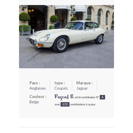
BONJOURLAVIEILLE ?
MODÈLES ET MARQUES
COMMENT FONCTIONNE BLV ?
Pays :
type :
Marque :
Anglaises
Coupés
Jaguar
Couleur :
Pascal B.
est le contributeur N°
4
Beige
avec
172
contributions à ce jour.