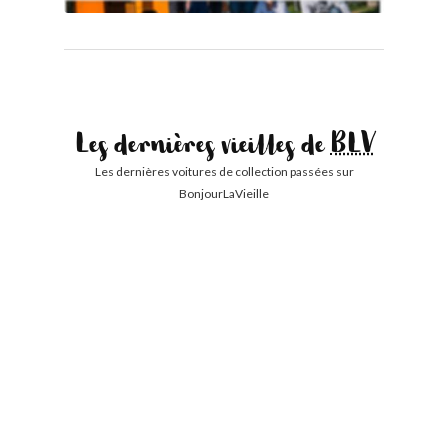
Les dernières vieilles de
BLV
Les dernières voitures de collection passées sur
BonjourLaVieille