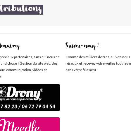
tributions
tenaires
Suivez-nous !
 précieux partenaires, sans qui nous ne
Comme des milliers de fans, suivez-nous 
rand chose ! Gestion du site web, des
réseaux et recevez votre veilles tous les 
aux, communication, vidéos et
dans votre fil d'actu !
s.