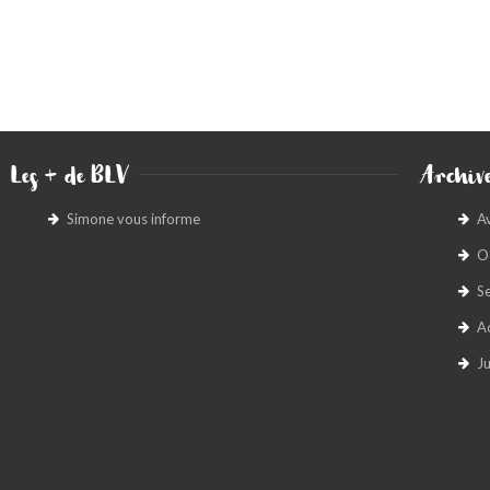
Les + de BLV
Archive
Simone vous informe
A
O
S
A
Ju