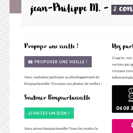
jean-Philippe M.
-
con
2
Proposer une vieille !
Nos par
Ci après, nos
PROPOSER UNE VIEILLE !
serions pas g
réseaux soci
Vous souhaitez participer au développement de
tellement plu
Bonjourlavieille ? Envoyez vos photos de vieilles !
Soutenir Bonjourlavieille
FAITES UN DON !
Vous aimez bonjourlavieille ? tous les matins la