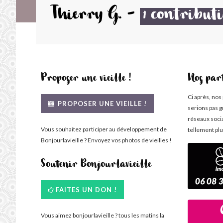
Thierry G.
-
contribut
1
Proposer une vieille !
Nos par
Ci après, nos
PROPOSER UNE VIEILLE !
serions pas g
réseaux soci
Vous souhaitez participer au développement de
tellement plu
Bonjourlavieille ? Envoyez vos photos de vieilles !
Soutenir Bonjourlavieille
FAITES UN DON !
Vous aimez bonjourlavieille ? tous les matins la