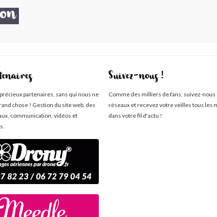
ion
tenaires
Suivez-nous !
 précieux partenaires, sans qui nous ne
Comme des milliers de fans, suivez-nous 
rand chose ! Gestion du site web, des
réseaux et recevez votre veilles tous les 
aux, communication, vidéos et
dans votre fil d'actu !
s.