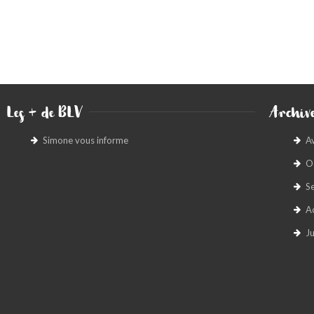
Les + de BLV
Archive
Simone vous informe
A
O
S
A
Ju