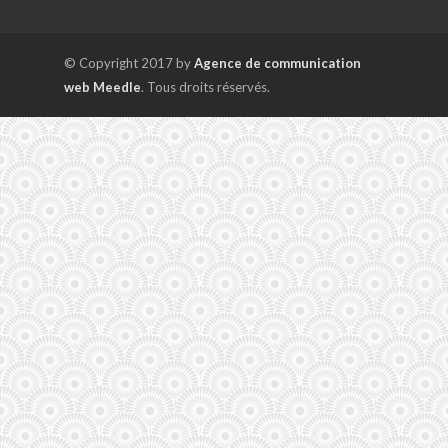
© Copyright 2017 by
Agence de communication
web Meedle
. Tous droits réservés.