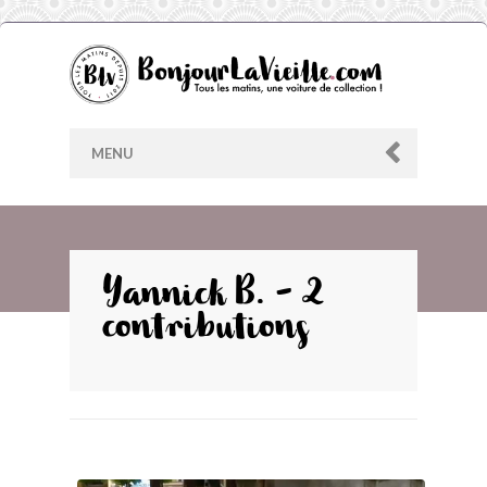
MENU
AU HASARD
Yannick B. - 2
contributions
ARCHIVES
LES CONTRIBUTEURS
LE BLOG