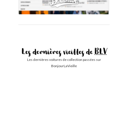
Les dernières vieilles de
BLV
Les dernières voitures de collection passées sur
BonjourLaVieille