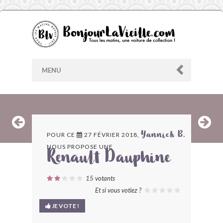
MENU
AU HASARD
POUR CE
27 FÉVRIER 2018,
Yannick B.
NOUS PROPOSE UNE
ARCHIVES
Renault Dauphine
LES CONTRIBUTEURS
15
votants
Et si vous votiez ?
LE BLOG
JE VOTE !