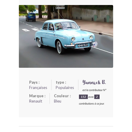
BONJOURLAVIEILLE ?
MODÈLES ET MARQUES
COMMENT FONCTIONNE BLV ?
Pays :
type :
Yannick B.
Françaises
Populaires
est le contributeur N°
Marque :
Couleur :
152
avec
2
Renault
Bleu
contributions à ce jour.