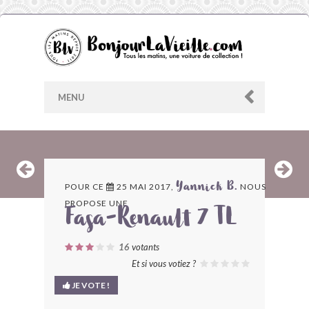
MENU
AU HASARD
POUR CE
25 MAI 2017,
NOUS
Yannick B.
PROPOSE UNE
ARCHIVES
Fasa-Renault 7 TL
LES CONTRIBUTEURS
16
votants
Et si vous votiez ?
LE BLOG
JE VOTE !