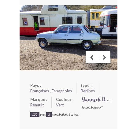
BONJOURLAVIEILLE ?
MODÈLES ET MARQUES
COMMENT FONCTIONNE BLV ?
Pays :
type :
Françaises
,
Espagnoles
Berlines
Marque :
Couleur :
Yannick B.
est
Renault
Vert
le contributeur N°
152
avec
2
contributions à ce jour.