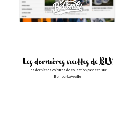
Les dernières vieilles de
BLV
Les dernières voitures de collection passées sur
BonjourLaVieille