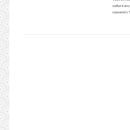
voiture an
souvenirs ?