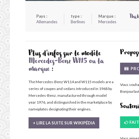
Pays :
type :
Marque :
Thib
Allemandes
Berlines
Mercedes
Propose
Plus d'infos sur le modèle
Mercedes-Benz W115 ou la
PRO
marque
:
The Mercedes-Benz W114 and W115 models are a
Vous souha
series of coupes and sedans introduced in 1968 by
Bonjourlavi
Mercedes-Benz, manufactured through model
year 1976, and distinguished in the marketplace by
Souten
nameplates designating their engines.
FAI
+ LIRE LA SUITE SUR WIKIPÉDIA
Vous aimez 