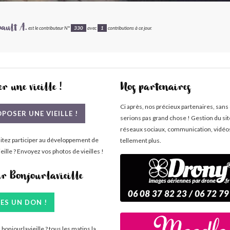
ault A.
est le contributeur N°
330
avec
1
contributions à ce jour.
r une vieille !
Nos partenaires
Ci après, nos précieux partenaires, sans
POSER UNE VIEILLE !
serions pas grand chose ! Gestion du si
réseaux sociaux, communication, vidéo
itez participer au développement de
tellement plus.
eille ? Envoyez vos photos de vieilles !
ir Bonjourlavieille
TES UN DON !
bonjourlavieille ? tous les matins la