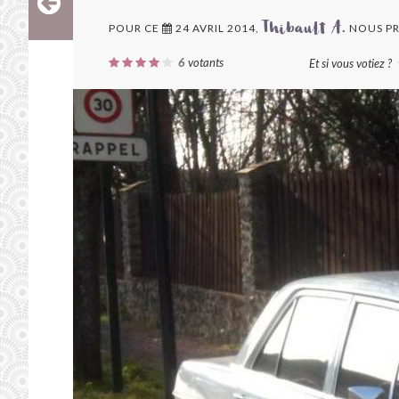
POUR CE
24 AVRIL 2014,
NOUS P
Thibault A.
6
votants
Et si vous votiez ?