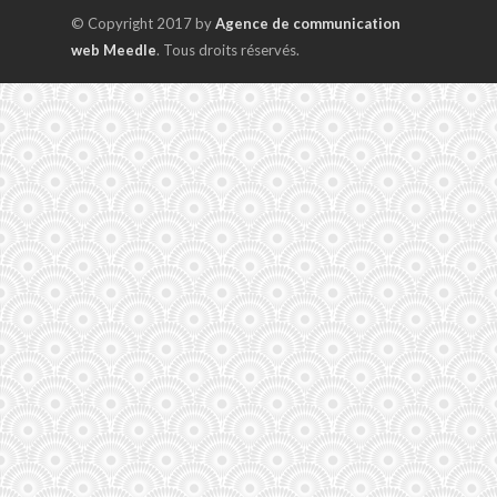
© Copyright 2017 by
Agence de communication
web Meedle
. Tous droits réservés.