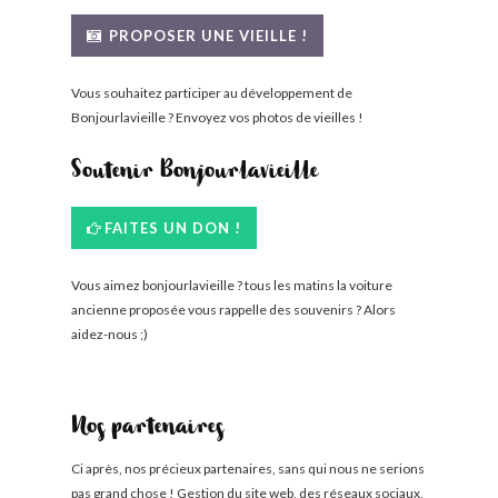
BONJOURLAVIEILLE ?
PROPOSER UNE VIEILLE !
MODÈLES ET MARQUES
Vous souhaitez participer au développement de
Bonjourlavieille ? Envoyez vos photos de vieilles !
COMMENT FONCTIONNE BLV ?
Soutenir Bonjourlavieille
FAITES UN DON !
Vous aimez bonjourlavieille ? tous les matins la voiture
ancienne proposée vous rappelle des souvenirs ? Alors
aidez-nous ;)
Nos partenaires
Ci après, nos précieux partenaires, sans qui nous ne serions
pas grand chose ! Gestion du site web, des réseaux sociaux,