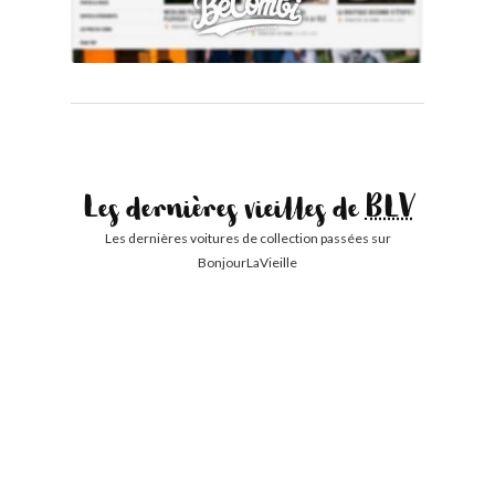
Les dernières vieilles de
BLV
Les dernières voitures de collection passées sur
BonjourLaVieille