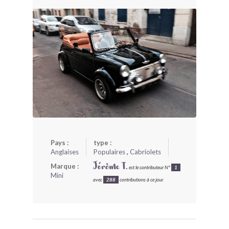
BONJOURLAVIEILLE ?
MODÈLES ET MARQUES
COMMENT FONCTIONNE BLV ?
Pays :
type :
Anglaises
Populaires
,
Cabriolets
Marque :
Jérôme T.
est le contributeur N°
1
Mini
avec
288
contributions à ce jour.