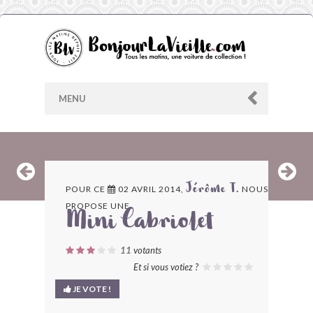
MENU
AU HASARD
POUR CE
02 AVRIL 2014,
NOUS
Jérôme T.
PROPOSE UNE
ARCHIVES
Mini Cabriolet
LES CONTRIBUTEURS
11
votants
Et si vous votiez ?
LE BLOG
JE VOTE !