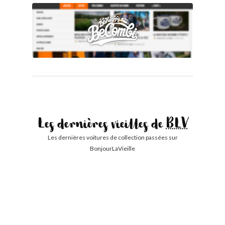
Les dernières vieilles de
BLV
Les dernières voitures de collection passées sur
BonjourLaVieille