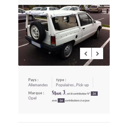
BONJOURLAVIEILLE ?
MODÈLES ET MARQUES
COMMENT FONCTIONNE BLV ?
Pays :
type :
Allemandes
Populaires
,
Pick-up
Marque :
Stan J.
est le contributeur N°
26
Opel
avec
16
contributions à ce jour.