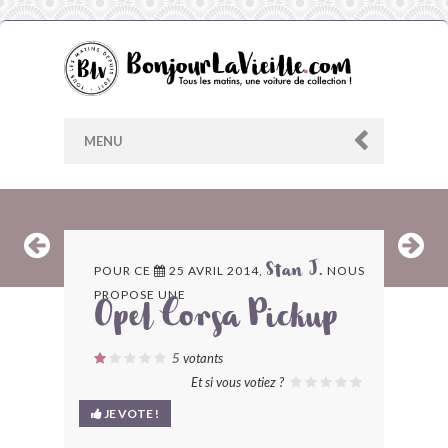
MENU
AU HASARD
POUR CE
25 AVRIL 2014,
NOUS
Stan J.
PROPOSE UNE
ARCHIVES
Opel Corsa Pickup
LES CONTRIBUTEURS
5
votants
Et si vous votiez ?
LE BLOG
JE VOTE !