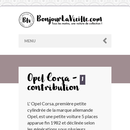
MENU
AU HASARD
Opel Corsa -
1
contribution
ARCHIVES
L' Opel Corsa, première petite
LES CONTRIBUTEURS
cylindrée de la marque allemande
Opel, est une petite voiture 5 places
LE BLOG
apparue fin 1982 et déclinée selon
les générations sous plusieurs