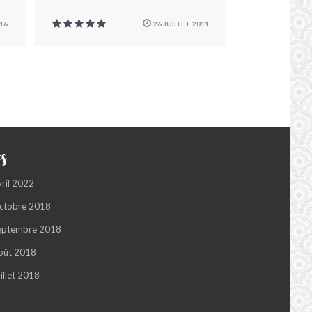
016
26 JUILLET 2011
s
vril 2022
ctobre 2018
eptembre 2018
oût 2018
illet 2018