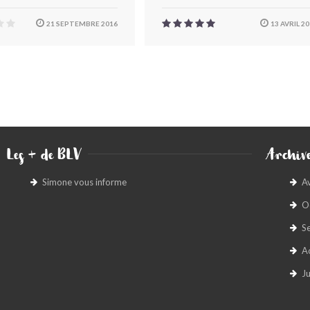
21 SEPTEMBRE 2016
13 AVRIL 2
Les + de BLV
Archive
Simone vous informe
A
O
S
A
Ju