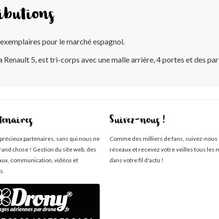
ibutions
 exemplaires pour le marché espagnol.
a Renault 5, est tri-corps avec une malle arrière, 4 portes et des p
tenaires
Suivez-nous !
 précieux partenaires, sans qui nous ne
Comme des milliers de fans, suivez-nous 
rand chose ! Gestion du site web, des
réseaux et recevez votre veilles tous les 
aux, communication, vidéos et
dans votre fil d'actu !
s.