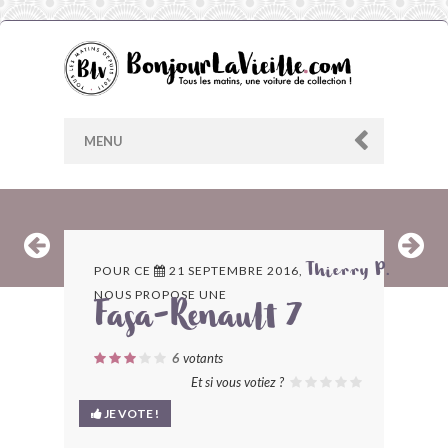
MENU
AU HASARD
POUR CE
21 SEPTEMBRE 2016,
Thierry P.
NOUS PROPOSE UNE
ARCHIVES
Fasa-Renault 7
LES CONTRIBUTEURS
6
votants
Et si vous votiez ?
LE BLOG
JE VOTE !