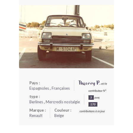
BONJOURLAVIEILLE ?
MODÈLES ET MARQUES
COMMENT FONCTIONNE BLV ?
Pays :
Thierry P.
est le
Espagnoles
,
Françaises
contributeur N°
type :
5
avec
Berlines
,
Mercredis nostalgie
170
Marque :
Couleur :
contributions à ce jour.
Renault
Beige