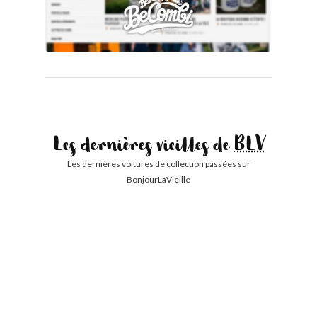
Les dernières vieilles de
BLV
Les dernières voitures de collection passées sur
BonjourLaVieille