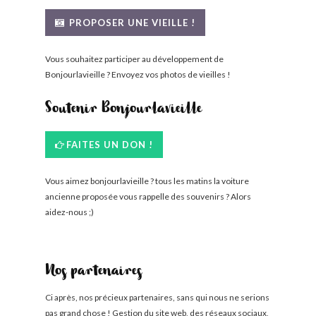
BONJOURLAVIEILLE ?
PROPOSER UNE VIEILLE !
MODÈLES ET MARQUES
Vous souhaitez participer au développement de
Bonjourlavieille ? Envoyez vos photos de vieilles !
COMMENT FONCTIONNE BLV ?
Soutenir Bonjourlavieille
FAITES UN DON !
Vous aimez bonjourlavieille ? tous les matins la voiture
ancienne proposée vous rappelle des souvenirs ? Alors
aidez-nous ;)
Nos partenaires
Ci après, nos précieux partenaires, sans qui nous ne serions
pas grand chose ! Gestion du site web, des réseaux sociaux,