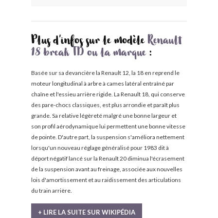
Plus d'infos sur le modèle
Renault
18 break TD ou la marque
:
Basée sur sa devancière la Renault 12, la 18 en reprend le
moteur longitudinal à arbre à cames latéral entraîné par
chaîne et l'essieu arrière rigide. La Renault 18, qui conserve
des pare-chocs classiques, est plus arrondie et paraît plus
grande. Sa relative légèreté malgré une bonne largeur et
son profil aérodynamique lui permettent une bonne vitesse
de pointe. D'autre part, la suspension s'améliora nettement
lorsqu'un nouveau réglage généralisé pour 1983 dit à
déport négatif lancé sur la Renault 20 diminua l'écrasement
de la suspension avant au freinage, associée aux nouvelles
lois d'amortissement et au raidissement des articulations
du train arrière.
+ LIRE LA SUITE SUR WIKIPÉDIA