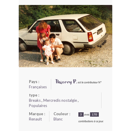
BONJOURLAVIEILLE ?
MODÈLES ET MARQUES
COMMENT FONCTIONNE BLV ?
Pays :
Thierry P.
est le contributeur N°
Françaises
type :
Breaks
,
Mercredis nostalgie
,
Populaires
Marque :
Couleur :
5
avec
170
Renault
Blanc
contributions à ce jour.