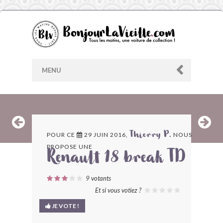
MENU
AU HASARD
POUR CE
29 JUIN 2016,
NOUS
Thierry P.
PROPOSE UNE
ARCHIVES
Renault 18 break TD
LES CONTRIBUTEURS
9
votants
Et si vous votiez ?
LE BLOG
JE VOTE !