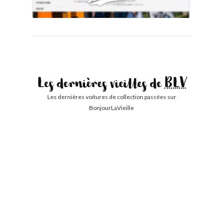
Les dernières vieilles de
BLV
Les dernières voitures de collection passées sur
BonjourLaVieille