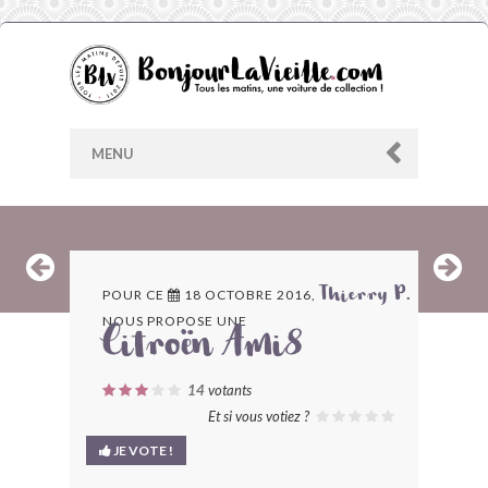
MENU
AU HASARD
POUR CE
18 OCTOBRE 2016,
Thierry P.
NOUS PROPOSE UNE
ARCHIVES
Citroën Ami8
LES CONTRIBUTEURS
14
votants
Et si vous votiez ?
LE BLOG
JE VOTE !