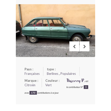
BONJOURLAVIEILLE ?
MODÈLES ET MARQUES
COMMENT FONCTIONNE BLV ?
Pays :
type :
Françaises
Berlines
,
Populaires
Marque :
Couleur :
Thierry P.
est
Citroën
Vert
le contributeur N°
5
avec
170
contributions à ce jour.