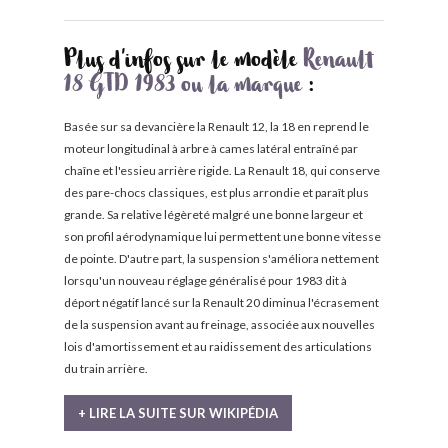
Plus d'infos sur le modèle
Renault
18 GTD 1983 ou la marque
:
Basée sur sa devancière la Renault 12, la 18 en reprend le
moteur longitudinal à arbre à cames latéral entraîné par
chaîne et l'essieu arrière rigide. La Renault 18, qui conserve
des pare-chocs classiques, est plus arrondie et paraît plus
grande. Sa relative légèreté malgré une bonne largeur et
son profil aérodynamique lui permettent une bonne vitesse
de pointe. D'autre part, la suspension s'améliora nettement
lorsqu'un nouveau réglage généralisé pour 1983 dit à
déport négatif lancé sur la Renault 20 diminua l'écrasement
de la suspension avant au freinage, associée aux nouvelles
lois d'amortissement et au raidissement des articulations
du train arrière.
+ LIRE LA SUITE SUR WIKIPÉDIA