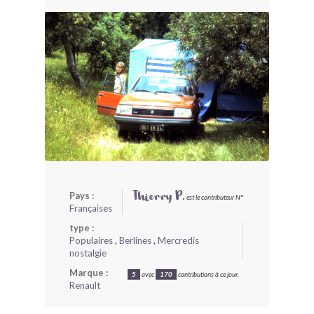
BONJOURLAVIEILLE ?
MODÈLES ET MARQUES
COMMENT FONCTIONNE BLV ?
Pays :
Thierry P.
est le contributeur N°
Françaises
type :
Populaires
,
Berlines
,
Mercredis
nostalgie
Marque :
5
avec
170
contributions à ce jour.
Renault