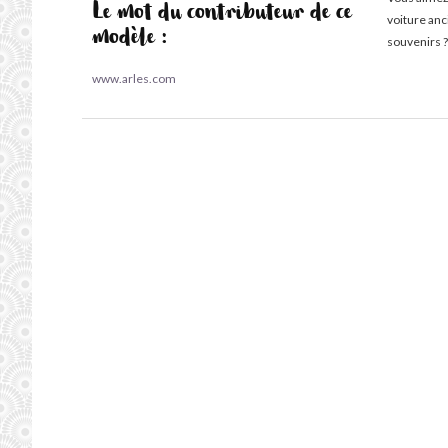
Le mot du contributeur de ce
voiture an
modèle :
souvenirs ?
www.arles.com