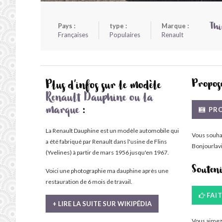
Pays :
type :
Marque :
Thi
Françaises
Populaires
Renault
Propose
Plus d'infos sur le modèle
Renault Dauphine ou la
PRO
marque
:
La Renault Dauphine est un modèle automobile qui
Vous souha
a été fabriqué par Renault dans l'usine de Flins
Bonjourlavi
(Yvelines) à partir de mars 1956 jusqu'en 1967.
Souten
Voici une photographie ma dauphine après une
restauration de 6 mois de travail.
FAI
+ LIRE LA SUITE SUR WIKIPÉDIA
Vous aimez 