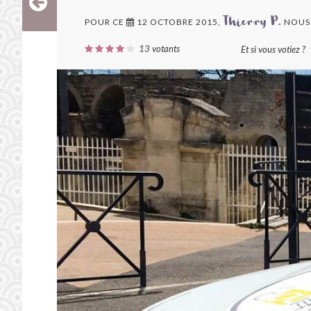
POUR CE
12 OCTOBRE 2015,
NOUS
Thierry P.
13
votants
Et si vous votiez ?