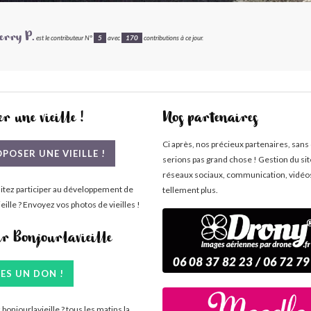
erry P.
est le contributeur N°
5
avec
170
contributions à ce jour.
r une vieille !
Nos partenaires
Ci après, nos précieux partenaires, sans
POSER UNE VIEILLE !
serions pas grand chose ! Gestion du si
réseaux sociaux, communication, vidéo
itez participer au développement de
tellement plus.
eille ? Envoyez vos photos de vieilles !
ir Bonjourlavieille
TES UN DON !
bonjourlavieille ? tous les matins la