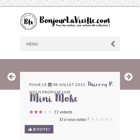
MENU
AU HASARD
POUR CE
08 JUILLET 2015,
Thierry P.
NOUS PROPOSE UNE
ARCHIVES
Mini Moke
LES CONTRIBUTEURS
11
votants
Et si vous votiez ?
LE BLOG
JE VOTE !