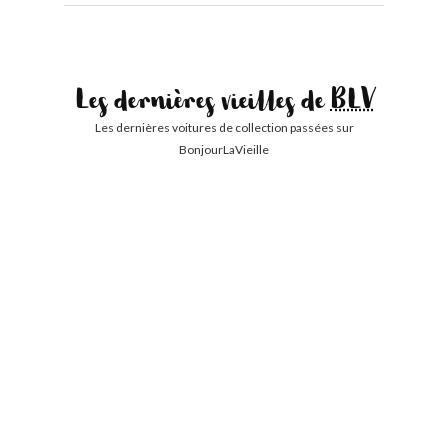
Les dernières vieilles de
BLV
Les dernières voitures de collection passées sur
BonjourLaVieille