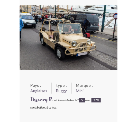
BONJOURLAVIEILLE ?
MODÈLES ET MARQUES
COMMENT FONCTIONNE BLV ?
Pays :
type :
Marque :
Anglaises
Buggy
Mini
Thierry P.
est le contributeur N°
5
avec
170
contributions à ce jour.