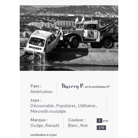
BONJOURLAVIEILLE ?
MODÈLES ET MARQUES
COMMENT FONCTIONNE BLV ?
Pays :
Thierry P.
est le contributeur N°
Américaines
type :
Découvrable
,
Populaires
,
Utilitaires
,
Mercredis nostalgie
Marque :
Couleur :
5
avec
Dodge
,
Renault
Blanc
,
Noir
170
contributions à ce jour.