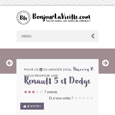
MENU
AU HASARD
POUR CE
20 JANVIER 2016,
Thierry P.
NOUS PROPOSE UNE
ARCHIVES
Renault 5 et Dodge
LES CONTRIBUTEURS
7
votants
Et si vous votiez ?
LE BLOG
JE VOTE !