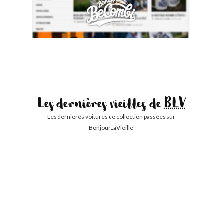
Les dernières vieilles de
BLV
Les dernières voitures de collection passées sur
BonjourLaVieille