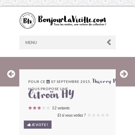
MENU
AU HASARD
POUR CE
07 SEPTEMBRE 2015,
Thierry P.
NOUS PROPOSE UNE
ARCHIVES
Citroën HY
LES CONTRIBUTEURS
12
votants
Et si vous votiez ?
LE BLOG
JE VOTE !