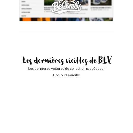
Les dernières vieilles de
BLV
Les dernières voitures de collection passées sur
BonjourLaVieille