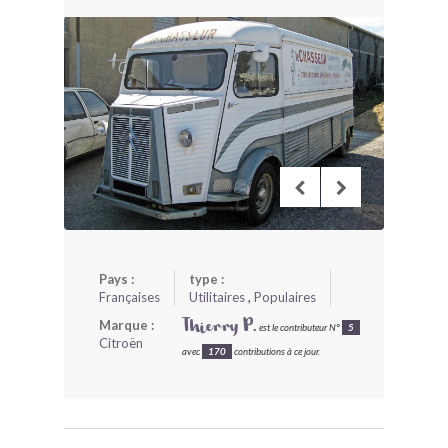
BONJOURLAVIEILLE ?
MODÈLES ET MARQUES
COMMENT FONCTIONNE BLV ?
Pays :
type :
Françaises
Utilitaires
,
Populaires
Marque :
Thierry P.
est le contributeur N°
5
Citroën
avec
170
contributions à ce jour.