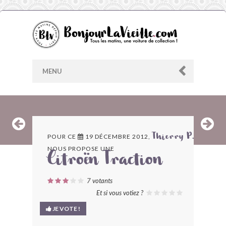
MENU
AU HASARD
POUR CE
19 DÉCEMBRE 2012,
Thierry P.
NOUS PROPOSE UNE
ARCHIVES
Citroën Traction
LES CONTRIBUTEURS
7
votants
Et si vous votiez ?
LE BLOG
JE VOTE !