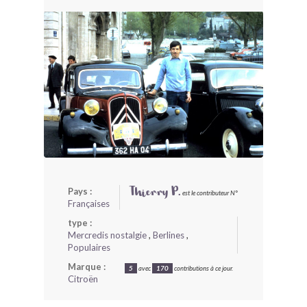
BONJOURLAVIEILLE ?
MODÈLES ET MARQUES
COMMENT FONCTIONNE BLV ?
Pays :
Thierry P.
est le contributeur N°
Françaises
type :
Mercredis nostalgie
,
Berlines
,
Populaires
Marque :
5
avec
170
contributions à ce jour.
Citroën