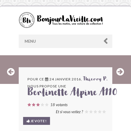
MENU
AU HASARD
POUR CE
24 JANVIER 2016,
Thierry P.
NOUS PROPOSE UNE
ARCHIVES
Berlinette Alpine A110
LES CONTRIBUTEURS
18
votants
Et si vous votiez ?
LE BLOG
JE VOTE !