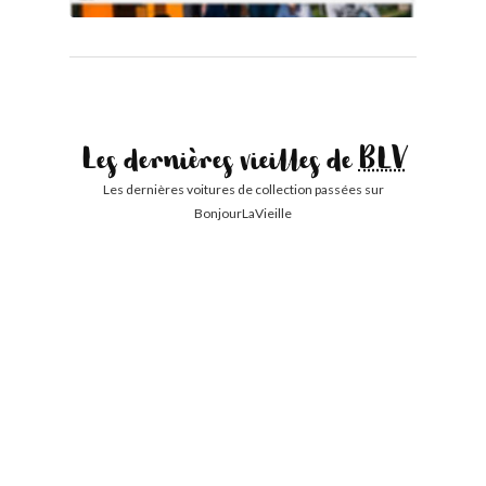
Les dernières vieilles de
BLV
Les dernières voitures de collection passées sur
BonjourLaVieille