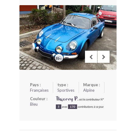
BONJOURLAVIEILLE ?
MODÈLES ET MARQUES
COMMENT FONCTIONNE BLV ?
Pays :
type :
Marque :
Françaises
Sportives
Alpine
Couleur :
Thierry P.
est le contributeur N°
Bleu
5
avec
170
contributions à ce jour.