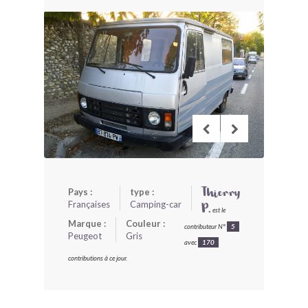
BONJOURLAVIEILLE ?
MODÈLES ET MARQUES
COMMENT FONCTIONNE BLV ?
Pays :
type :
Thierry
Françaises
Camping-car
P.
est le
Marque :
Couleur :
contributeur N°
5
Peugeot
Gris
avec
170
contributions à ce jour.