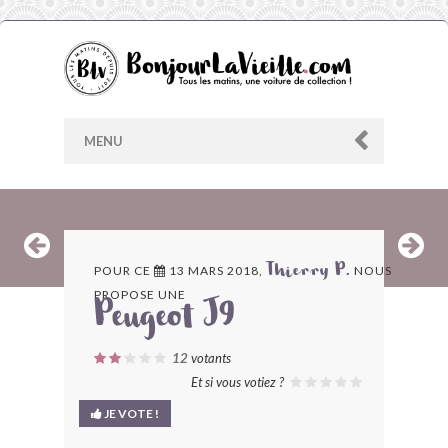
MENU
AU HASARD
POUR CE
13 MARS 2018,
NOUS
Thierry P.
PROPOSE UNE
ARCHIVES
Peugeot J9
LES CONTRIBUTEURS
12
votants
Et si vous votiez ?
LE BLOG
JE VOTE !