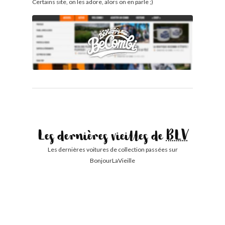
Certains site, on les adore, alors on en parle ;)
Les dernières vieilles de
BLV
Les dernières voitures de collection passées sur
BonjourLaVieille