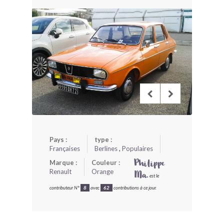
BONJOURLAVIEILLE ?
MODÈLES ET MARQUES
COMMENT FONCTIONNE BLV ?
Pays :
type :
Françaises
Berlines
,
Populaires
Marque :
Couleur :
Philippe
Renault
Orange
Ma.
est le
contributeur N°
8
avec
62
contributions à ce jour.