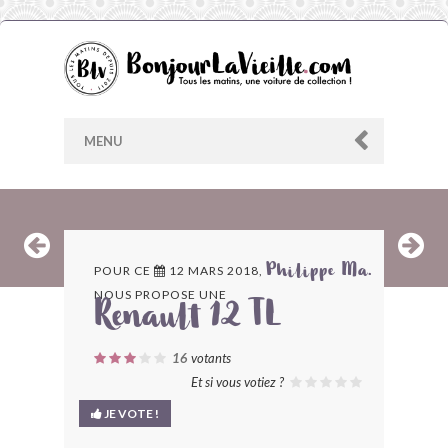
MENU
AU HASARD
POUR CE
12 MARS 2018,
Philippe Ma.
NOUS PROPOSE UNE
ARCHIVES
Renault 12 TL
LES CONTRIBUTEURS
16
votants
Et si vous votiez ?
LE BLOG
JE VOTE !