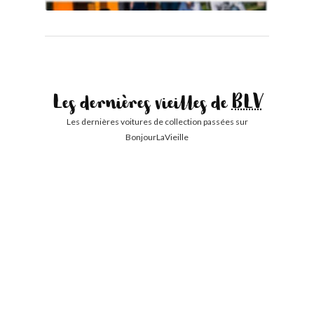
Les dernières vieilles de
BLV
Les dernières voitures de collection passées sur
BonjourLaVieille