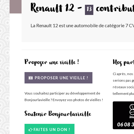
Renault 12 -
contribu
13
La Renault 12 est une automobile de catégorie 7 CV, 
Proposer une vieille !
Nos par
Ci après, nos
PROPOSER UNE VIEILLE !
serions pas g
réseaux soci
Vous souhaitez participer au développement de
tellement plu
Bonjourlavieille ? Envoyez vos photos de vieilles !
Soutenir Bonjourlavieille
FAITES UN DON !