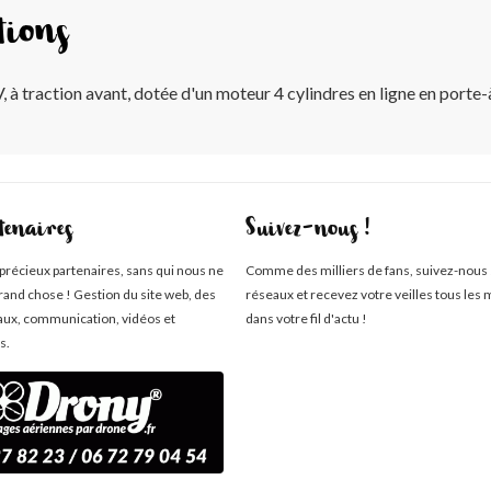
tions
à traction avant, dotée d'un moteur 4 cylindres en ligne en porte-à-
tenaires
Suivez-nous !
 précieux partenaires, sans qui nous ne
Comme des milliers de fans, suivez-nous 
rand chose ! Gestion du site web, des
réseaux et recevez votre veilles tous les 
aux, communication, vidéos et
dans votre fil d'actu !
s.