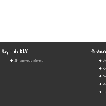
Les + de BLV
Archive
Simone vous informe
A
O
S
A
Ju