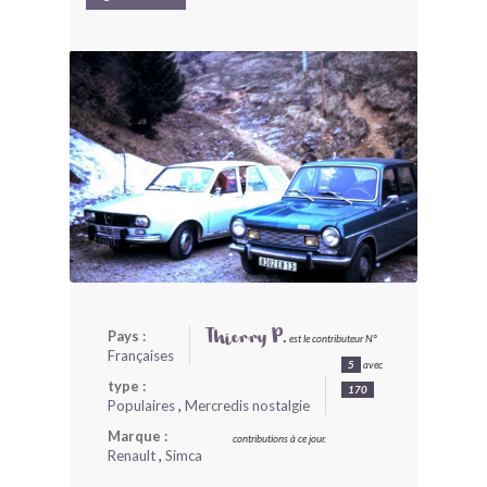
BONJOURLAVIEILLE ?
MODÈLES ET MARQUES
COMMENT FONCTIONNE BLV ?
Pays :
Thierry P.
est le contributeur N°
Françaises
5
avec
type :
170
Populaires
,
Mercredis nostalgie
Marque :
contributions à ce jour.
Renault
,
Simca