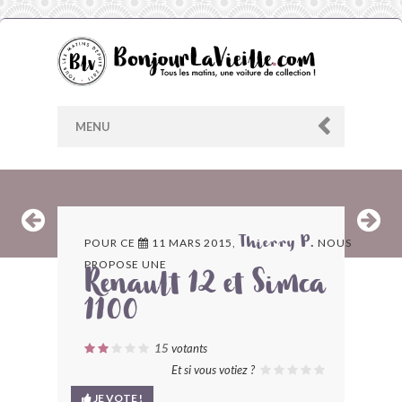
MENU
AU HASARD
POUR CE
11 MARS 2015,
NOUS
Thierry P.
PROPOSE UNE
ARCHIVES
Renault 12 et Simca
1100
LES CONTRIBUTEURS
15
votants
LE BLOG
Et si vous votiez ?
JE VOTE !