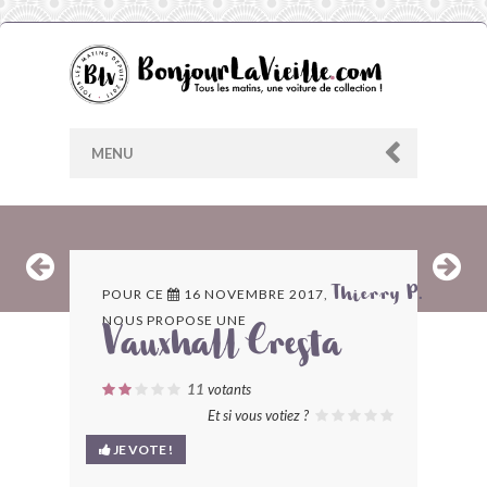
MENU
AU HASARD
POUR CE
16 NOVEMBRE 2017,
Thierry P.
NOUS PROPOSE UNE
ARCHIVES
Vauxhall Cresta
LES CONTRIBUTEURS
11
votants
Et si vous votiez ?
LE BLOG
JE VOTE !