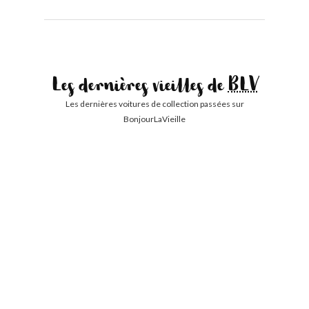
Les dernières vieilles de
BLV
Les dernières voitures de collection passées sur
BonjourLaVieille