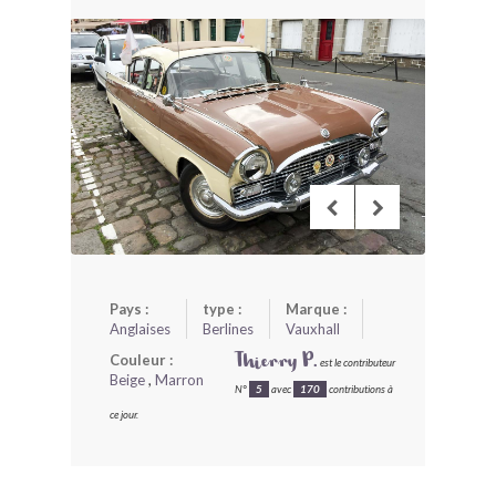
BONJOURLAVIEILLE ?
MODÈLES ET MARQUES
COMMENT FONCTIONNE BLV ?
Pays :
type :
Marque :
Anglaises
Berlines
Vauxhall
Couleur :
Thierry P.
est le contributeur
Beige
,
Marron
N°
5
avec
170
contributions à
ce jour.