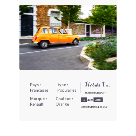
BONJOURLAVIEILLE ?
MODÈLES ET MARQUES
COMMENT FONCTIONNE BLV ?
Pays :
type :
Jérôme T.
est
Françaises
Populaires
le contributeur N°
Marque :
Couleur :
1
avec
288
Renault
Orange
contributions à ce jour.