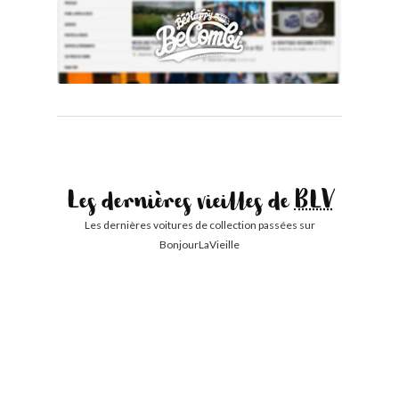
Les dernières vieilles de
BLV
Les dernières voitures de collection passées sur
BonjourLaVieille